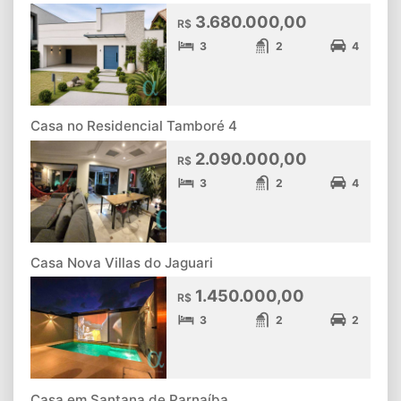
3.680.000,00
R$
3
2
4
Casa no Residencial Tamboré 4
2.090.000,00
R$
3
2
4
Casa Nova Villas do Jaguari
1.450.000,00
R$
3
2
2
Casa em Santana de Parnaíba