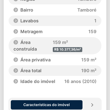
Bairro
Tamboré
Lavabos
1
Metragem
159
Área
159 m²
construída
R$ 10.377,36/m²
Área privativa
159 m²
Área total
190 m²
Idade do imóvel
16 anos (2010)
Características do imóvel