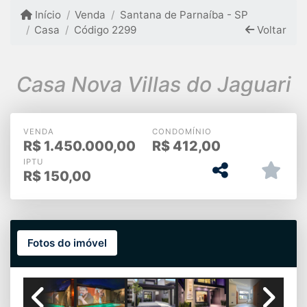
Início
Venda
Santana de Parnaíba - SP
Casa
Código 2299
Voltar
Casa Nova Villas do Jaguari
VENDA
CONDOMÍNIO
R$
1.450.000,00
R$
412,00
IPTU
R$
150,00
Fotos do imóvel