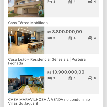
3
4
4
Casa Térrea Mobiliada
3.800.000,00
R$
3
4
4
Casa Leão – Residencial Gênesis 2 | Porteira
Fechada
13.900.000,00
R$
3
4
8
CASA MARAVILHOSA Á VENDA no condomínio
Villas do Jaguarí!