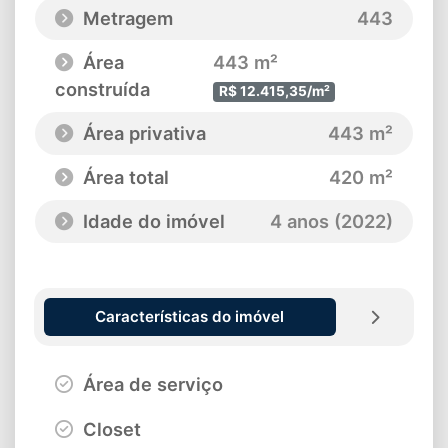
Metragem
443
Área
443 m²
construída
R$ 12.415,35/m²
Área privativa
443 m²
Área total
420 m²
Idade do imóvel
4 anos (2022)
Características do imóvel
Área de serviço
Closet