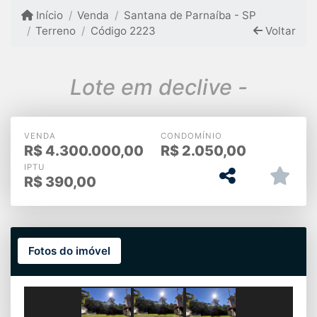
Início
Venda
Santana de Parnaíba - SP
Terreno
Código 2223
Voltar
Lote em declive -
VENDA
CONDOMÍNIO
R$
4.300.000,00
R$
2.050,00
IPTU
R$
390,00
Fotos do imóvel