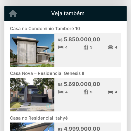
Veja também
Casa no Condomínio Tamboré 10
5.850.000,00
R$
4
5
4
Casa Nova – Residencial Genesis II
5.690.000,00
R$
4
5
4
Casa no Residencial Itahyê
4.999.900,00
R$