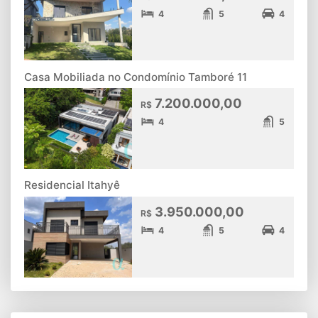
4
5
4
Casa Mobiliada no Condomínio Tamboré 11
7.200.000,00
R$
4
5
Residencial Itahyê
3.950.000,00
R$
4
5
4