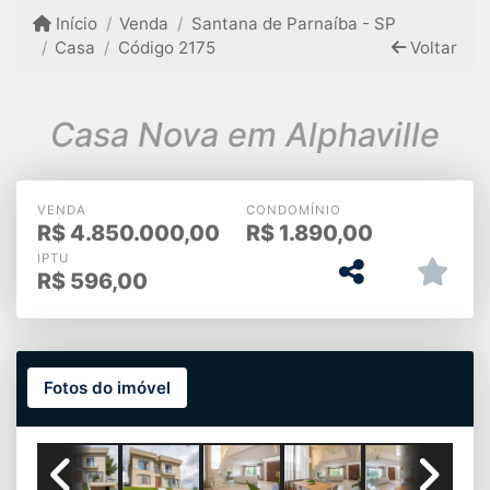
Início
Venda
Santana de Parnaíba - SP
Casa
Código 2175
Voltar
Casa Nova em Alphaville
VENDA
CONDOMÍNIO
R$
4.850.000,00
R$
1.890,00
IPTU
R$
596,00
Fotos do imóvel