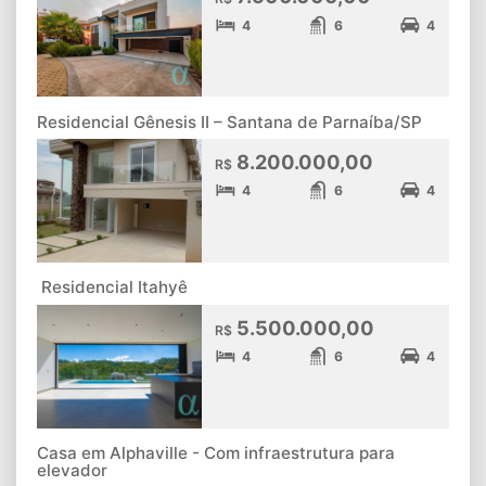
4
6
4
Residencial Gênesis II – Santana de Parnaíba/SP
8.200.000,00
R$
4
6
4
Residencial Itahyê
5.500.000,00
R$
4
6
4
Casa em Alphaville - Com infraestrutura para
elevador