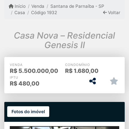
Início
Venda
Santana de Parnaíba - SP
Casa
Código 1932
Voltar
Casa Nova – Residencial
Genesis II
VENDA
CONDOMÍNIO
R$
5.500.000,00
R$
1.680,00
IPTU
R$
480,00
Fotos do imóvel