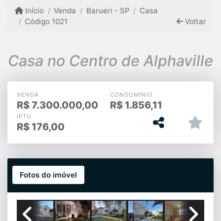
Início
Venda
Barueri - SP
Casa
Código 1021
Voltar
Casa no Centro de Alphaville
VENDA
CONDOMÍNIO
R$
7.300.000,00
R$
1.856,11
IPTU
R$
176,00
Fotos do imóvel