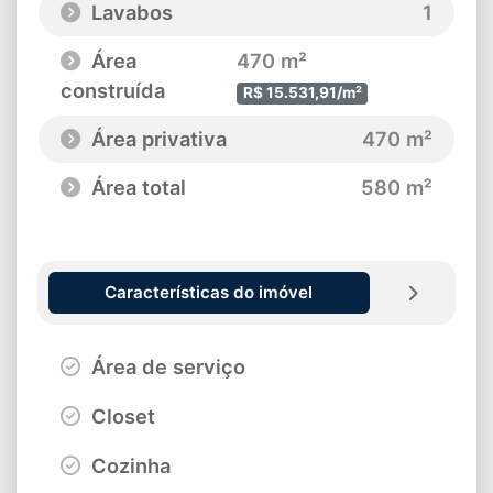
Lavabos
1
Área
470 m²
construída
R$ 15.531,91/m²
Área privativa
470 m²
Área total
580 m²
Características do imóvel
Área de serviço
Closet
Cozinha