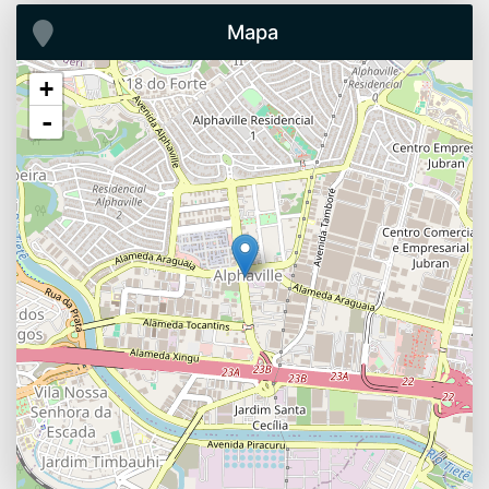
Mapa
+
-