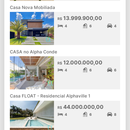
Casa Nova Mobiliada
13.999.900,00
R$
4
6
4
CASA no Alpha Conde
12.000.000,00
R$
4
6
6
Casa FLOAT - Residencial Alphaville 1
44.000.000,00
R$
4
6
8