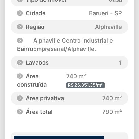
Cidade
Barueri - SP
Região
Alphaville
Alphaville Centro Industrial e
Bairro
Empresarial/Alphaville.
Lavabos
1
Área
740 m²
construída
R$ 26.351,35/m²
Área privativa
740 m²
Área total
790 m²